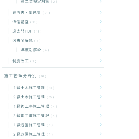
第二次検定対策
2
参考書・問題集
21
通信講座
16
過去問PDF
13
過去問解説
4
年度別解説
4
制度改正
1
施工管理分野別
60
１級土木施工管理
13
２級土木施工管理
19
１級管工事施工管理
4
２級管工事施工管理
4
１級造園施工管理
1
２級造園施工管理
1