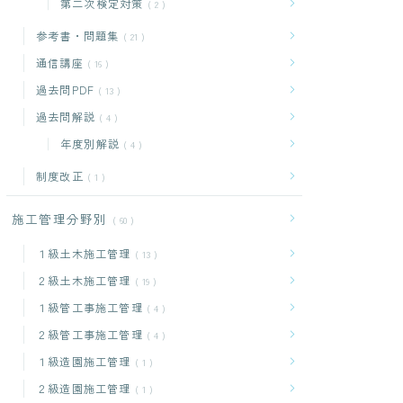
第二次検定対策
2
参考書・問題集
21
通信講座
16
過去問PDF
13
過去問解説
4
年度別解説
4
制度改正
1
施工管理分野別
60
１級土木施工管理
13
２級土木施工管理
19
１級管工事施工管理
4
２級管工事施工管理
4
１級造園施工管理
1
２級造園施工管理
1