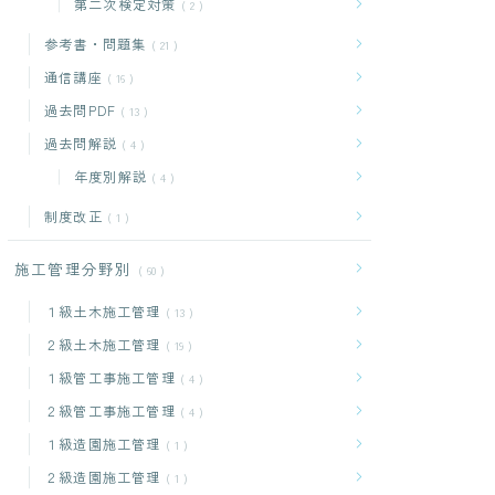
第二次検定対策
2
参考書・問題集
21
通信講座
16
過去問PDF
13
過去問解説
4
年度別解説
4
制度改正
1
施工管理分野別
60
１級土木施工管理
13
２級土木施工管理
19
１級管工事施工管理
4
２級管工事施工管理
4
１級造園施工管理
1
２級造園施工管理
1