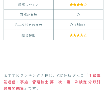
理解しやすさ

図解の有無
〇
第二次検定の有無
〇（別冊）
総合評価

おすすめランキング２位は、CIC出版さんの『
１級電
気通信工事施工管理技士 第一次・第二次検定 分野別
過去問題集
』です。