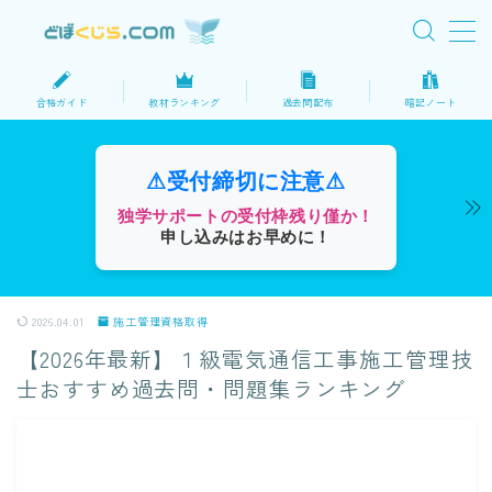
MENU
合格ガイド
教材ランキング
過去問配布
暗記ノート
ホーム
⚠受付締切に注意⚠
サイトマップ
独学サポートの受付枠残り僅か！
申し込みはお早めに！
プロフィール
2026.04.01
施工管理資格取得
お問い合わせ
【2026年最新】１級電気通信工事施工管理技
士おすすめ過去問・問題集ランキング