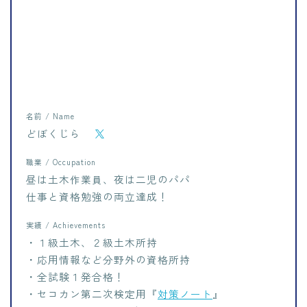
名前 / Name
どぼくじら
職業 / Occupation
昼は土木作業員、夜は二児のパパ
仕事と資格勉強の両立達成！
実績 / Achievements
・１級土木、２級土木所持
・応用情報など分野外の資格所持
・全試験１発合格！
・セコカン第二次検定用『
対策ノート
』