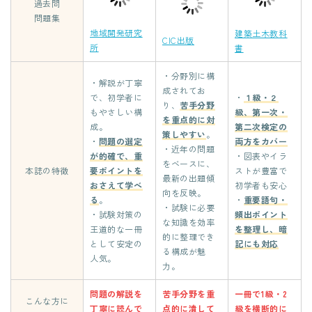
過去問
問題集
地域開発研究
建築土木教科
CIC出版
所
書
・分野別に構
・解説が丁寧
成されてお
で、初学者に
・
１級・２
り、
苦手分野
もやさしい構
級、第一次・
を重点的に対
成。
第二次検定の
策
しやすい
。
・
問題の選定
両方をカバー
・近年の問題
が的確で、重
・図表やイラ
をベースに、
本誌の特徴
要ポイントを
ストが豊富で
最新の出題傾
おさえて学べ
初学者も安心
向を反映。
る
。
・
重要語句・
・試験に必要
・試験対策の
頻出ポイント
な知識を効率
王道的な一冊
を整理し、暗
的に整理でき
として安定の
記にも対応
る構成が魅
人気。
力。
問題の解説を
苦手分野を重
一冊で1級・2
こんな方に
丁寧に読んで
点的に潰して
級を横断的に