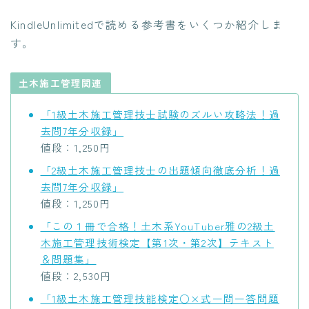
KindleUnlimitedで読める参考書をいくつか紹介しま
す。
土木施工管理関連
「1級土木施工管理技士試験のズルい攻略法！過
去問7年分収録」
値段：1,250円
「2級土木施工管理技士の出題傾向徹底分析！過
去問7年分収録」
値段：1,250円
「この１冊で合格！土木系YouTuber雅の2級土
木施工管理技術検定【第1次・第2次】テキスト
＆問題集」
値段：2,530円
「1級土木施工管理技能検定○×式一問一答問題