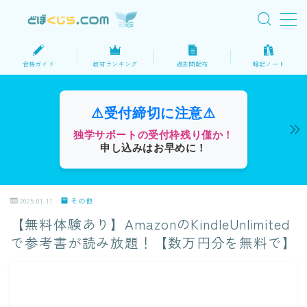
MENU
合格ガイド
教材ランキング
過去問配布
暗記ノート
ホーム
⚠受付締切に注意⚠
サイトマップ
独学サポートの受付枠残り僅か！
申し込みはお早めに！
プロフィール
2025.01.17
その他
お問い合わせ
【無料体験あり】AmazonのKindleUnlimited
で参考書が読み放題！【数万円分を無料で】