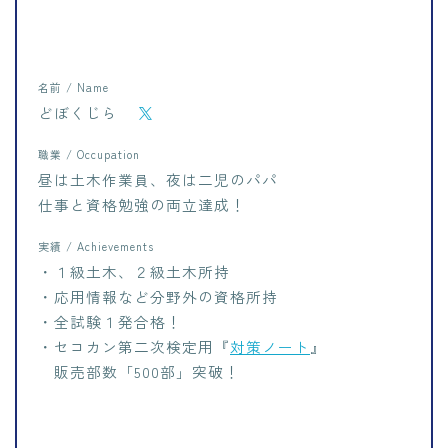
名前 / Name
どぼくじら
職業 / Occupation
昼は土木作業員、夜は二児のパパ
仕事と資格勉強の両立達成！
実績 / Achievements
・１級土木、２級土木所持
・応用情報など分野外の資格所持
・全試験１発合格！
・セコカン第二次検定用『
対策ノート
』
販売部数「500部」突破！