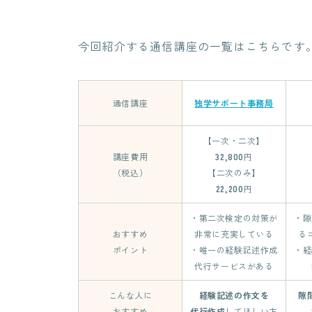
今回紹介する通信講座の一覧はこちらです
通信講座
独学サポート事務局
【一次・二次】
講座費用
32,800
円
（税込）
【二次のみ】
22,200
円
・第二次検定の対策が
・隙
おすすめ
非常に充実している
る
ポイント
・唯一の経験記述作成
・経
代行サービスがある
こんな人に
経験記述の作文を
隙
おすすめ
代行作成
してほしい方