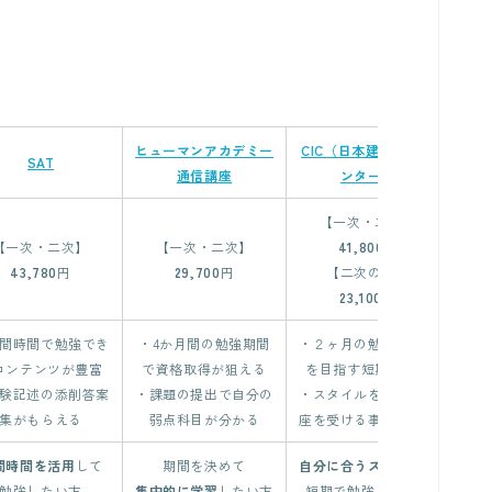
。
ヒューマンアカデミー
CIC（日本建設情報セ
SAT
通信講座
ンター）
【一次・二次】
【一次・二次】
【一次・二次】
41,800
円
43,780
円
29,700
円
【二次のみ】
23,100
円
間時間で勉強でき
・4か月間の勉強期間
・２ヶ月の勉強で合格
・長
コンテンツが豊富
で資格取得が狙える
を目指す短期集中型
か
験記述の添削答案
・課題の提出で自分の
・スタイルを選んで講
・高
集がもらえる
弱点科目が分かる
座を受ける事ができる
カ
間時間を活用
して
期間を決めて
自分に合うスタイル
で
勉強したい方
集中的に学習
したい方
短期で勉強したい方
確