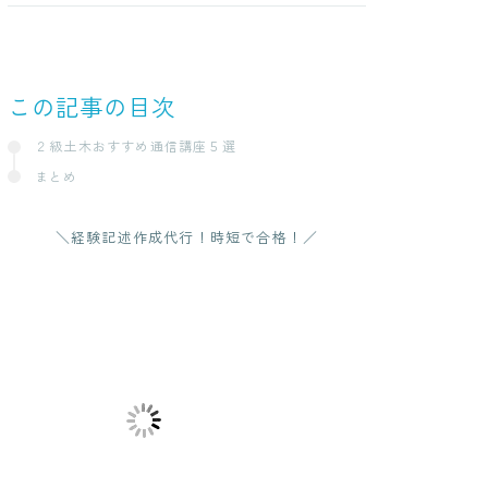
詳細を見る
この記事の目次
ー
２級土木おすすめ通信講座５選
まとめ
＼経験記述作成代行！時短で合格！／