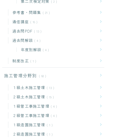
第二次検定対策
2
参考書・問題集
21
通信講座
16
過去問PDF
13
過去問解説
4
年度別解説
4
制度改正
1
施工管理分野別
60
１級土木施工管理
13
２級土木施工管理
19
１級管工事施工管理
4
２級管工事施工管理
4
１級造園施工管理
1
２級造園施工管理
1