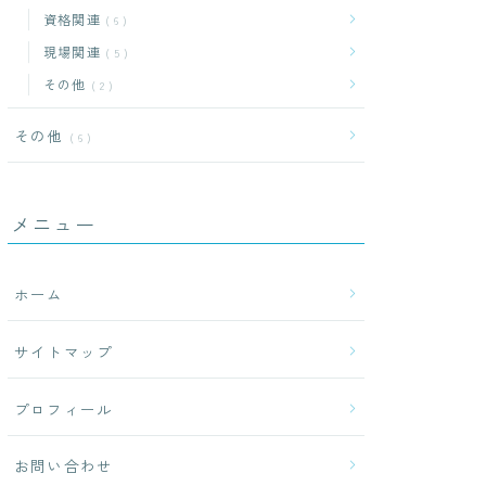
資格関連
6
現場関連
5
その他
2
その他
6
日建学院
メニュー
【一次・二次】
275,000
円
ホーム
期間の勉強でしっ
サイトマップ
り合格を目指せる
い合格実績のある
プロフィール
リキュラムと教材
長期間の講座で
お問い合わせ
実に合格したい
方